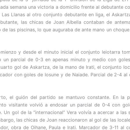
sada semana una victoria a domicilio frente al debutante c
 Las Llanas al otro conjunto debutante en liga, el Askartz
butante, las chicas de Joan Albella contaban de antem
o de las piscinas, lo que auguraba de ante mano un choqu
omienzo y desde el minuto inicial el conjunto leiotarra tom
do un parcial de 0-3 en apenas minuto y medio con gole
 cuarto gol de Askartza, de la mano de Irati, el conjunto lo
cador con goles de Iosune y de Naiade. Parcial de 2-4 al c
to, el guión del partido se mantuvo constante. En la p
nto visitante volvió a endosar un parcial de 0-4 con goles
. Un gol de la “internacional” Vera volvía a acercar a las 
bargo, las chicas de Joan reaccionaron al gol de las locale
or, obra de Oihane, Paula e Irati. Marcador de 3-11 al co