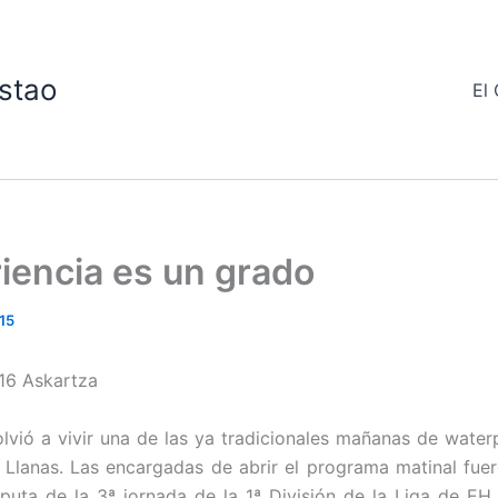
stao
El 
iencia es un grado
15
16 Askartza
lvió a vivir una de las ya tradicionales mañanas de waterp
 Llanas. Las encargadas de abrir el programa matinal fuer
sputa de la 3ª jornada de la 1ª División de la Liga de EH