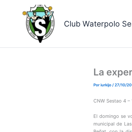
Ir
al
contenido
Club Waterpolo Se
La exper
Por
iurkijo
/
27/10/20
CNW Sestao 4 – 
El domingo se vo
municipal de Las
Beñat, con la di