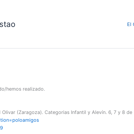
stao
El 
do/hemos realizado.
ivar (Zaragoza). Categorias Infantil y Alevín. 6, 7 y 8 de
ction=poloamigos
09