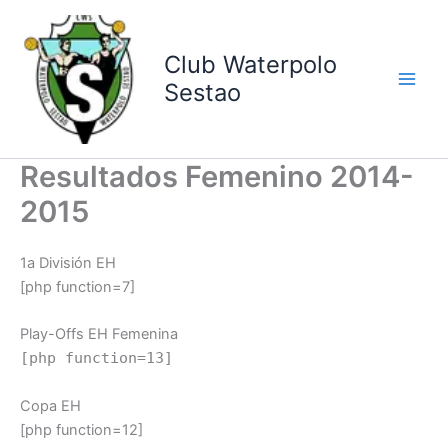
Ir
al
contenido
Club Waterpolo
Sestao
Resultados Femenino 2014-
2015
1a División EH
[php function=7]
Play-Offs EH Femenina
[php function=13]
Copa EH
[php function=12]