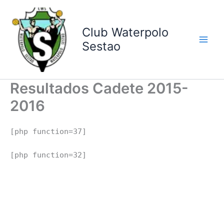
Ir
al
contenido
Club Waterpolo
Sestao
Resultados Cadete 2015-
2016
[php function=37]
[php function=32]