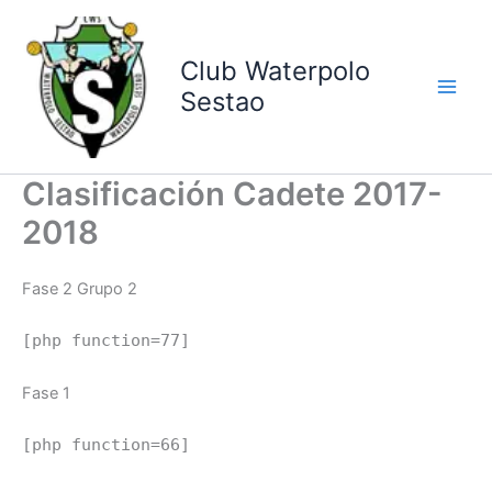
Ir
al
contenido
Club Waterpolo
Sestao
Clasificación Cadete 2017-
2018
Fase 2 Grupo 2
[php function=77]
Fase 1
[php function=66]