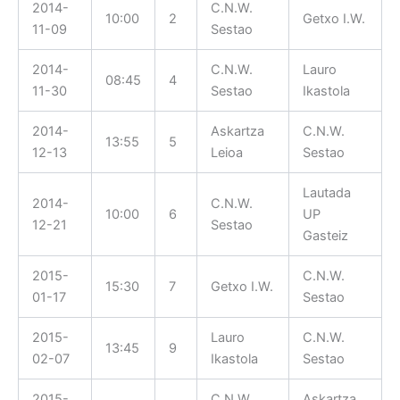
2014-
C.N.W.
10:00
2
Getxo I.W.
11-09
Sestao
2014-
C.N.W.
Lauro
08:45
4
11-30
Sestao
Ikastola
2014-
Askartza
C.N.W.
13:55
5
12-13
Leioa
Sestao
Lautada
2014-
C.N.W.
10:00
6
UP
12-21
Sestao
Gasteiz
2015-
C.N.W.
15:30
7
Getxo I.W.
01-17
Sestao
2015-
Lauro
C.N.W.
13:45
9
02-07
Ikastola
Sestao
2015-
C.N.W.
Askartza