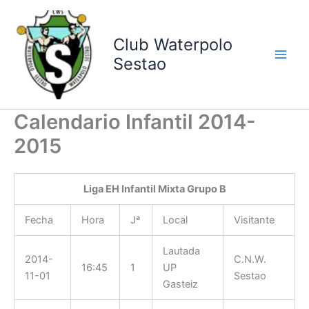
Ir
al
contenido
Club Waterpolo
Sestao
Calendario Infantil 2014-
2015
Liga EH Infantil Mixta Grupo B
Fecha
Hora
Jª
Local
Visitante
Lautada
2014-
C.N.W.
16:45
1
UP
11-01
Sestao
Gasteiz