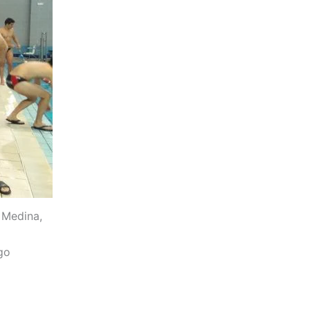
 Medina,
ago