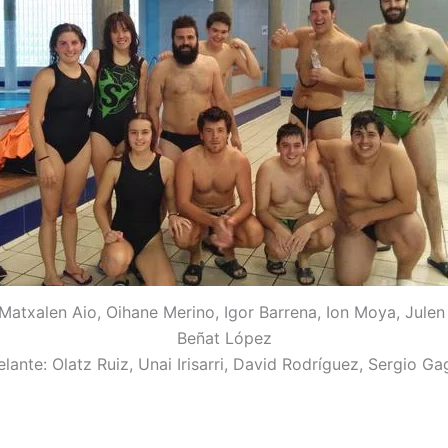
 Matxalen Aio, Oihane Merino, Igor Barrena, Ion Moya, Julen
Beñat López
lante: Olatz Ruiz, Unai Irisarri, David Rodríguez, Sergio G