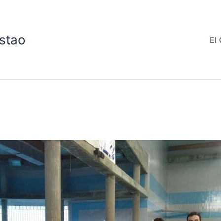
stao
El 