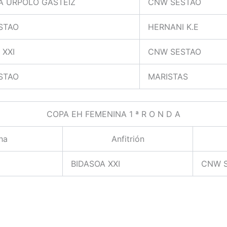
A URPOLO GASTEIZ
CNW SESTAO
STAO
HERNANI K.E
 XXI
CNW SESTAO
STAO
MARISTAS
COPA EH FEMENINA 1 ª R O N D A
ha
Anfitrión
BIDASOA XXI
CNW 