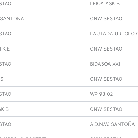
STAO
LEIOA ASK B
. SANTOÑA
CNW SESTAO
STAO
LAUTADA URPOLO 
 K.E
CNW SESTAO
STAO
BIDASOA XXI
AS
CNW SESTAO
STAO
WP 98 02
SK B
CNW SESTAO
STAO
A.D.N.W. SANTOÑA