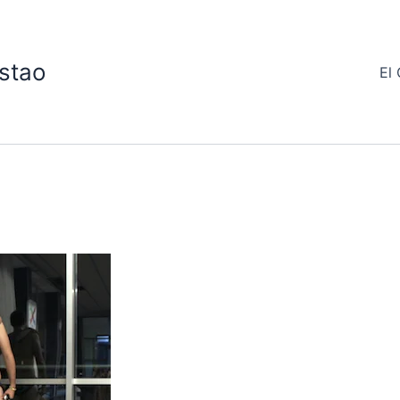
stao
El 