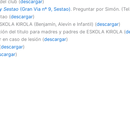
el club (
descargar
)
y Sestao
(Gran Via nº 9, Sestao)
. Preguntar por Simón. (Te
tao (
descargar
)
KOLA KIROLA (Benjamín, Alevín e Infantil) (
descargar
)
ción del titulo para madres y padres de ESKOLA KIROLA (
d
 en caso de lesión (
descargar
)
(
descargar
)
scargar
)