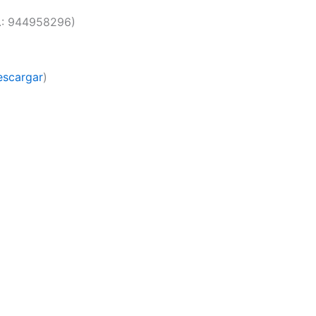
l.: 944958296)
escargar
)