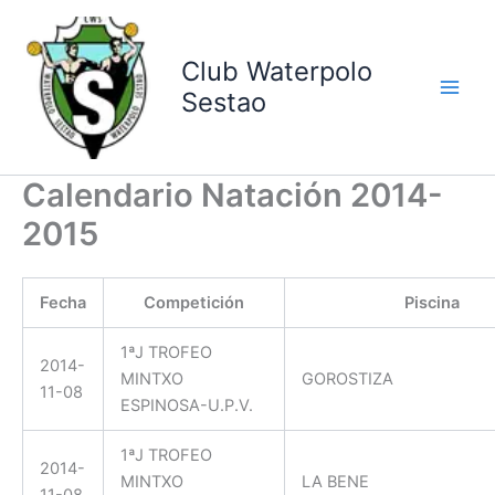
Ir
al
contenido
Club Waterpolo
Sestao
Calendario Natación 2014-
2015
Fecha
Competición
Piscina
1ªJ TROFEO
2014-
MINTXO
GOROSTIZA
11-08
ESPINOSA-U.P.V.
1ªJ TROFEO
2014-
MINTXO
LA BENE