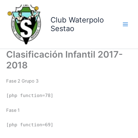
Ir
al
contenido
Club Waterpolo
Sestao
Clasificación Infantil 2017-
2018
Fase 2 Grupo 3
[php function=78]
Fase 1
[php function=69]