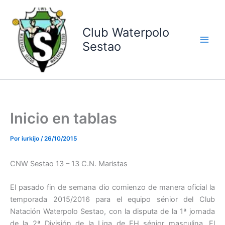
Ir
al
contenido
Club Waterpolo
Sestao
Inicio en tablas
Por
iurkijo
/
26/10/2015
CNW Sestao 13 – 13 C.N. Maristas
El pasado fin de semana dio comienzo de manera oficial la
temporada 2015/2016 para el equipo sénior del Club
Natación Waterpolo Sestao, con la disputa de la 1ª jornada
de la 2ª División de la Liga de EH sénior masculina. El