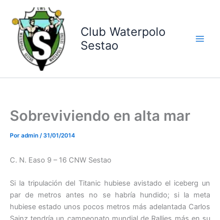
Ir
al
contenido
Club Waterpolo
Sestao
Sobreviviendo en alta mar
Por
admin
/
31/01/2014
C. N. Easo 9 – 16 CNW Sestao
Si la tripulación del Titanic hubiese avistado el iceberg un
par de metros antes no se habría hundido; si la meta
hubiese estado unos pocos metros más adelantada Carlos
Sainz tendría un campeonato mundial de Rallies más en su