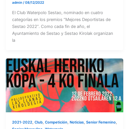
admin
/
08/12/2022
El Club Waterpolo Sestao, nominado en cuatro
categorías en los premios “Mejores Deportistas de
Sestao 2022”. Como cada fin de año, el
Ayuntamiento de Sestao y Sestao Kirolak organizan
la
,
,
,
,
,
2021-2022
Club
Competición
Noticias
Senior Femenino