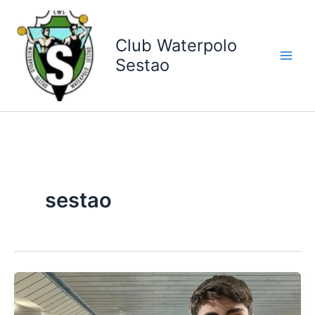
Ir
al
contenido
Club Waterpolo
Sestao
sestao