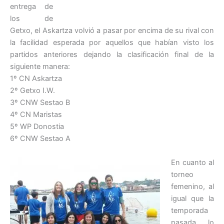
entrega de
los de
Getxo, el Askartza volvió a pasar por encima de su rival con
la facilidad esperada por aquellos que habían visto los
partidos anteriores dejando la clasificación final de la
siguiente manera:
1º CN Askartza
2º Getxo I.W.
3º CNW Sestao B
4º CN Maristas
5º WP Donostia
6º CNW Sestao A
En cuanto al
torneo
femenino, al
igual que la
temporada
pasada, lo