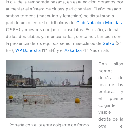
inicial de la temporada pasada, en esta edición optamos por
aumentar el número de clubes participantes. El año pasado
ambos torneos (masculino y femenino) se disputaron a
partido único entre los bilbaínos del
Club Natación Maristas
(2ª EH) y nuestros conjuntos absolutos. Este año, además
de los dos clubes ya mencionados, contamos también con
la presencia de los equipos senior masculinos de
Getxo
(2ª
EH),
WP Donostia
(1ª EH) y el
Askartza
(1ª Nacional).
Con altos
hornos
detrás de
una de las
porterías y
el puente
colgante
visible
detrás de la
Portería con el puente colgante de fondo
otra, el