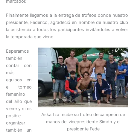
marcador.
Finalmente llegamos a la entrega de trofeos donde nuestro
presidente, Federico, agradeció en nombre de nuestro club
la asistencia a todos los participantes invitándoles a volver
la temporada que viene.
Esperamos
también
contar con
más
equipos en
el torneo
femenino
del año que
viene y si es
Askartza recibe su trofeo de campeón de
posible
manos del vicepresidente Simón y el
organizar
presidente Fede
también un