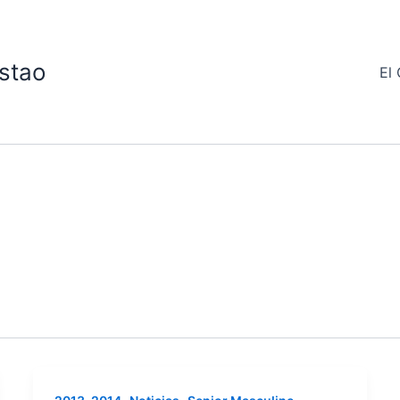
stao
El 