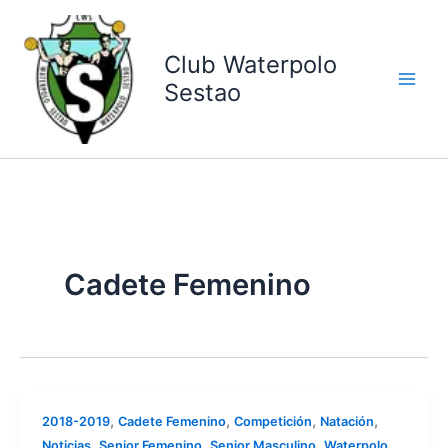
Ir
al
contenido
Club Waterpolo
Sestao
Cadete Femenino
,
,
,
,
2018-2019
Cadete Femenino
Competición
Natación
,
,
,
Noticias
Senior Femenino
Senior Masculino
Waterpolo