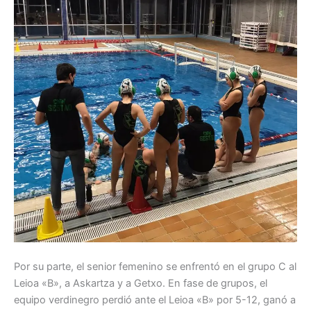
Por su parte, el senior femenino se enfrentó en el grupo C al
Leioa «B», a Askartza y a Getxo. En fase de grupos, el
equipo verdinegro perdió ante el Leioa «B» por 5-12, ganó a