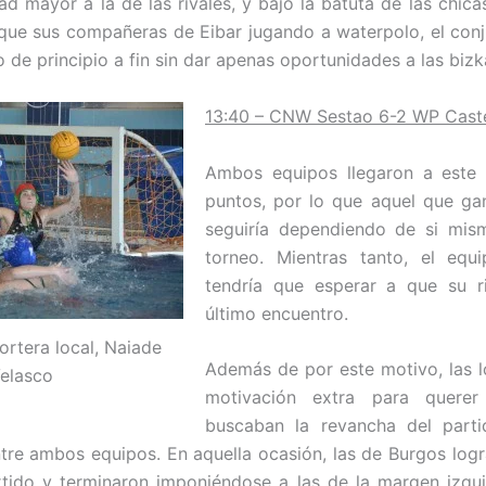
ad mayor a la de las rivales, y bajo la batuta de las chica
que sus compañeras de Eibar jugando a waterpolo, el co
 de principio a fin sin dar apenas oportunidades a las bizk
13:40 – CNW Sestao 6-2 WP Caste
Ambos equipos llegaron a este 
puntos, por lo que aquel que ga
seguiría dependiendo de si mis
torneo. Mientras tanto, el equ
tendría que esperar a que su ri
último encuentro.
ortera local, Naiade
Además de por este motivo, las l
elasco
motivación extra para quere
buscaban la revancha del part
re ambos equipos. En aquella ocasión, las de Burgos log
rtido y terminaron imponiéndose a las de la margen izqu