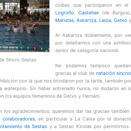
clubes que participaron en el
Logroño
,
Castellae
(de Burgos
Maristas
,
Askartza
,
Leioa
,
Getxo
Al Askartza doblemente, por ven
por deleitarnos con una exhibic
senior de categoría nacional.
 de Sincro Sestao
No podemos tampoco quedarn
gracias al club de
natación sincro
xhibición con la que nos brindaron por la tarde, también po
 a waterpolo. Sin haber entrenado nunca, no dudaron en l
on los equipos femeninos de Getxo y Hernani.
n los agradecimientos, queremos dar las gracias también
y colaboradores
, en particular a La Caixa por la donaci
ntamiento de Sestao
y a Sestao Kirolak por permitirnos ut