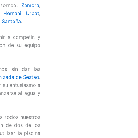
 torneo,
Zamora
,
),
Hernani
,
Urbat
,
y
Santoña
.
ir a competir, y
ión de su equipo
os sin dar las
nizada de Sestao
.
r su entusiasmo a
anzarse al agua y
 a todos nuestros
ón de dos de los
ilizar la piscina