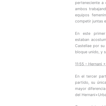
perteneciente a 
ambos trabajand
equipos femenin
competir juntas 
En este prime
estaban acostum
Castellae por su
bloque unido, y s
11:55 – Hernani 
En el tercer par
partido, su únic
mayor diferencia
del Hernani+Urba