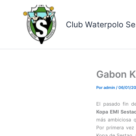
Ir
al
contenido
Club Waterpolo Se
Gabon K
Por
admin
/
06/01/2
El pasado fin d
Kopa EMI Sesta
más ambiciosa q
Por primera vez
Kopa de Sestao, 