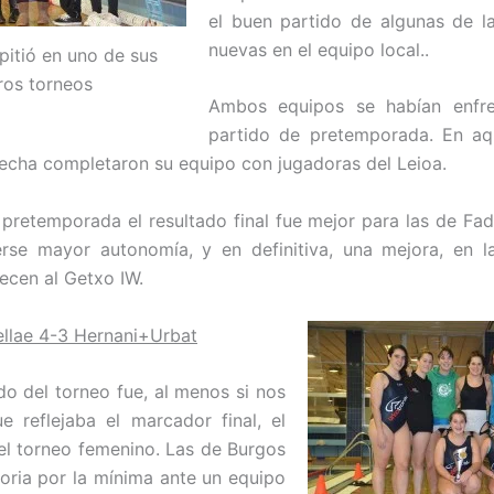
el buen partido de algunas de l
nuevas en el equipo local..
itió en uno de sus
ros torneos
Ambos equipos se habían enfr
partido de pretemporada. En aqu
echa completaron su equipo con jugadoras del Leioa.
 pretemporada el resultado final fue mejor para las de Fad
rse mayor autonomía, y en definitiva, una mejora, en l
ecen al Getxo IW.
llae 4-3 Hernani+Urbat
do del torneo fue, al menos si nos
e reflejaba el marcador final, el
l torneo femenino. Las de Burgos
toria por la mínima ante un equipo