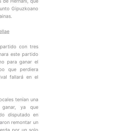
s de Hernani, que
njunto Gipuzkoano
ainas.
llae
partido con tres
nara este partido
mo para ganar el
ipo que perdiera
val fallará en el
ocales tenían una
r ganar, ya que
ido disputado en
raron remontar un
ierda por un solo