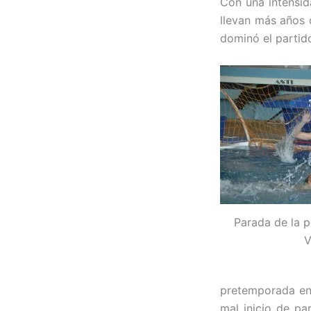
Con una intensid
llevan más años 
dominó el partido
Parada de la p
V
pretemporada ent
mal inicio de pa