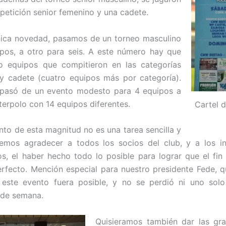
etición senior femenino y una cadete.
nica novedad, pasamos de un torneo masculino
pos, a otro para seis. A este número hay que
o equipos que compitieron en las categorías
y cadete (cuatro equipos más por categoría).
e pasó de un evento modesto para 4 equipos a
terpolo con 14 equipos diferentes.
Cartel 
nto de esta magnitud no es una tarea sencilla y
emos agradecer a todos los socios del club, y a los in
os, el haber hecho todo lo posible para lograr que el fi
rfecto. Mención especial para nuestro presidente Fede, q
 este evento fuera posible, y no se perdió ni uno solo
n de semana.
Quisieramos también dar las gra