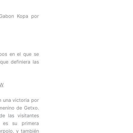
 Gabon Kopa por
pos en el que se
que definiera las
IW
n una victoria por
emenino de Getxo.
e las visitantes
 es su primera
rpolo, y también