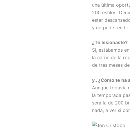
una última oportu
200 estilos. Deci
estar descansado
y no pude rendir 
¿Te lesionaste?
Si, estábamos en
la carne de la ro
de tres meses des
y.. ¿Cómo te ha 
Aunque todavía n
la temporada pasa
será la de 200 b
nada, a ver si co