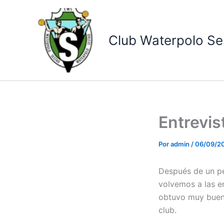
Ir
al
contenido
Club Waterpolo Se
Entrevis
Por
admin
/
06/09/2
Después de un pe
volvemos a las e
obtuvo muy bueno
club.