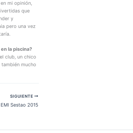
 en mi opinión,
divertidas que
nder y
ia pero una vez
aría.
en la piscina?
l club, un chico
ta también mucho
SIGUIENTE
EMI Sestao 2015