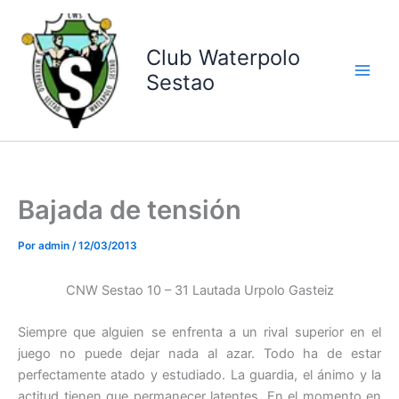
Ir
al
contenido
Club Waterpolo
Sestao
Bajada de tensión
Por
admin
/
12/03/2013
CNW Sestao 10 – 31 Lautada Urpolo Gasteiz
Siempre que alguien se enfrenta a un rival superior en el
juego no puede dejar nada al azar. Todo ha de estar
perfectamente atado y estudiado. La guardia, el ánimo y la
actitud tienen que permanecer latentes. En el momento en