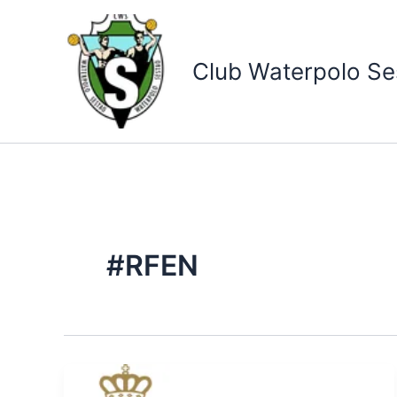
Ir
al
contenido
Club Waterpolo Se
#RFEN