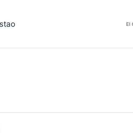
stao
El 